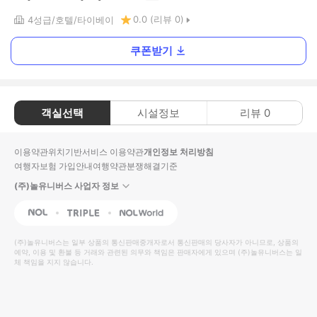
0.0
(리뷰
0
)
4
성급
호텔
타이베이
쿠폰받기
객실선택
시설정보
리뷰
0
이용약관
위치기반서비스 이용약관
개인정보 처리방침
여행자보험 가입안내
여행약관
분쟁해결기준
(주)놀유니버스 사업자 정보
NOL
Triple
Interpark Global
(주)놀유니버스
는 일부 상품의 통신판매중개자로서 통신판매의 당사자가 아니므로, 상품의
예약, 이용 및 환불 등 거래와 관련된 의무와 책임은 판매자에게 있으며
(주)놀유니버스
는 일
체 책임을 지지 않습니다.