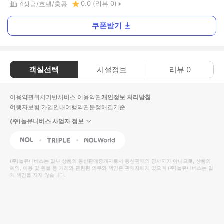
0.0
(리뷰
0
)
4
성급
호텔
홍콩
쿠폰받기
객실선택
시설정보
리뷰
0
이용약관
위치기반서비스 이용약관
개인정보 처리방침
여행자보험 가입안내
여행약관
분쟁해결기준
(주)놀유니버스 사업자 정보
NOL
Triple
Interpark Global
(주)놀유니버스
는 일부 상품의 통신판매중개자로서 통신판매의 당사자가 아니므로, 상품의
예약, 이용 및 환불 등 거래와 관련된 의무와 책임은 판매자에게 있으며
(주)놀유니버스
는 일
체 책임을 지지 않습니다.