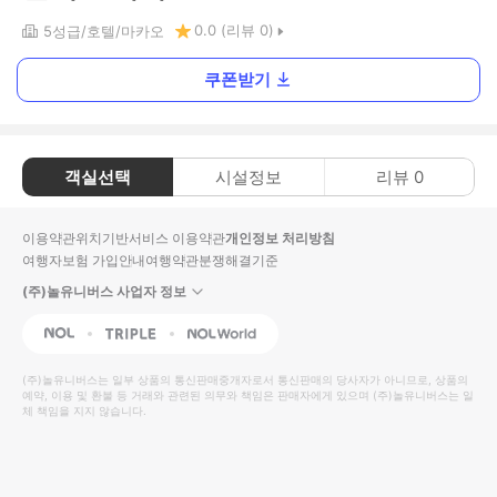
0.0
(리뷰
0
)
5
성급
호텔
마카오
쿠폰받기
객실선택
시설정보
리뷰
0
이용약관
위치기반서비스 이용약관
개인정보 처리방침
여행자보험 가입안내
여행약관
분쟁해결기준
(주)놀유니버스 사업자 정보
NOL
Triple
Interpark Global
(주)놀유니버스
는 일부 상품의 통신판매중개자로서 통신판매의 당사자가 아니므로, 상품의
예약, 이용 및 환불 등 거래와 관련된 의무와 책임은 판매자에게 있으며
(주)놀유니버스
는 일
체 책임을 지지 않습니다.