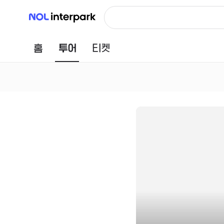
NOL 인터파크
홈
투어
티켓