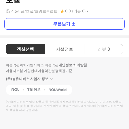
0.0
(리뷰
0
)
4.5
성급
호텔
프랑크푸르트
쿠폰받기
객실선택
시설정보
리뷰
0
이용약관
위치기반서비스 이용약관
개인정보 처리방침
여행자보험 가입안내
여행약관
분쟁해결기준
(주)놀유니버스 사업자 정보
NOL
Triple
Interpark Global
(주)놀유니버스
는 일부 상품의 통신판매중개자로서 통신판매의 당사자가 아니므로, 상품의
예약, 이용 및 환불 등 거래와 관련된 의무와 책임은 판매자에게 있으며
(주)놀유니버스
는 일
체 책임을 지지 않습니다.