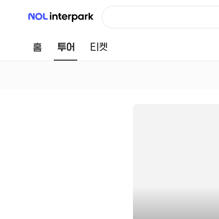
NOL 인터파크
홈
투어
티켓