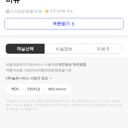
0.0
(리뷰
0
)
5.0
성급
호텔
뉴욕
쿠폰받기
객실선택
시설정보
리뷰
0
이용약관
위치기반서비스 이용약관
개인정보 처리방침
여행자보험 가입안내
여행약관
분쟁해결기준
(주)놀유니버스 사업자 정보
NOL
Triple
Interpark Global
(주)놀유니버스
는 일부 상품의 통신판매중개자로서 통신판매의 당사자가 아니므로, 상품의
예약, 이용 및 환불 등 거래와 관련된 의무와 책임은 판매자에게 있으며
(주)놀유니버스
는 일
체 책임을 지지 않습니다.