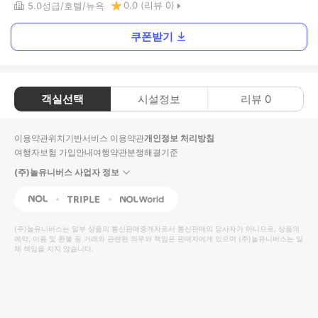
0.0
(리뷰
0
)
5.0
성급
호텔
뉴욕
쿠폰받기
객실선택
시설정보
리뷰
0
이용약관
위치기반서비스 이용약관
개인정보 처리방침
여행자보험 가입안내
여행약관
분쟁해결기준
(주)놀유니버스 사업자 정보
NOL
Triple
Interpark Global
(주)놀유니버스
는 일부 상품의 통신판매중개자로서 통신판매의 당사자가 아니므로, 상품의
예약, 이용 및 환불 등 거래와 관련된 의무와 책임은 판매자에게 있으며
(주)놀유니버스
는 일
체 책임을 지지 않습니다.