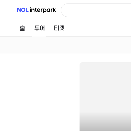
NOL 인터파크
홈
투어
티켓