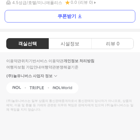
0.0
(리뷰
0
)
4.5
성급
호텔
미니애폴리스
쿠폰받기
객실선택
시설정보
리뷰
0
이용약관
위치기반서비스 이용약관
개인정보 처리방침
여행자보험 가입안내
여행약관
분쟁해결기준
(주)놀유니버스 사업자 정보
NOL
Triple
Interpark Global
(주)놀유니버스
는 일부 상품의 통신판매중개자로서 통신판매의 당사자가 아니므로, 상품의
예약, 이용 및 환불 등 거래와 관련된 의무와 책임은 판매자에게 있으며
(주)놀유니버스
는 일
체 책임을 지지 않습니다.