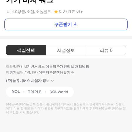
0.0
(리뷰
0
)
4.0
성급
호텔
호놀룰루
쿠폰받기
객실선택
시설정보
리뷰
0
이용약관
위치기반서비스 이용약관
개인정보 처리방침
여행자보험 가입안내
여행약관
분쟁해결기준
(주)놀유니버스 사업자 정보
NOL
Triple
Interpark Global
(주)놀유니버스
는 일부 상품의 통신판매중개자로서 통신판매의 당사자가 아니므로, 상품의
예약, 이용 및 환불 등 거래와 관련된 의무와 책임은 판매자에게 있으며
(주)놀유니버스
는 일
체 책임을 지지 않습니다.