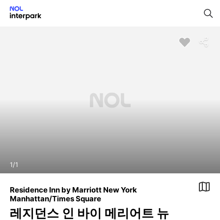
1
/
1
Residence Inn by Marriott New York
Manhattan/Times Square
레지던스 인 바이 메리어트 뉴