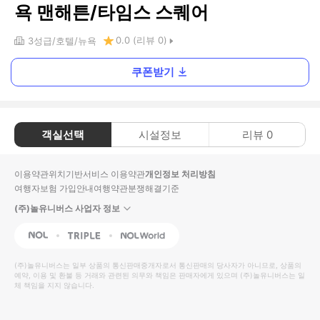
욕 맨해튼/타임스 스퀘어
0.0
(리뷰
0
)
3
성급
호텔
뉴욕
쿠폰받기
객실선택
시설정보
리뷰
0
이용약관
위치기반서비스 이용약관
개인정보 처리방침
여행자보험 가입안내
여행약관
분쟁해결기준
(주)놀유니버스 사업자 정보
NOL
Triple
Interpark Global
(주)놀유니버스
는 일부 상품의 통신판매중개자로서 통신판매의 당사자가 아니므로, 상품의
예약, 이용 및 환불 등 거래와 관련된 의무와 책임은 판매자에게 있으며
(주)놀유니버스
는 일
체 책임을 지지 않습니다.