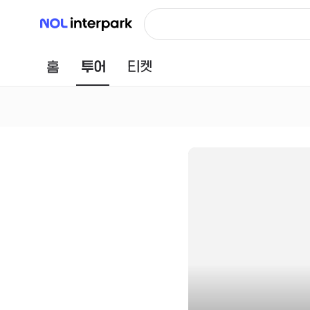
NOL 인터파크
홈
투어
티켓