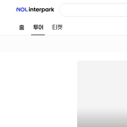
NOL 인터파크
홈
투어
티켓