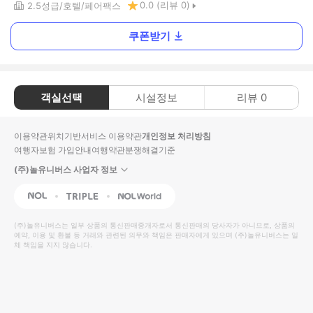
0.0
(리뷰
0
)
2.5
성급
호텔
페어팩스
쿠폰받기
객실선택
시설정보
리뷰
0
이용약관
위치기반서비스 이용약관
개인정보 처리방침
여행자보험 가입안내
여행약관
분쟁해결기준
(주)놀유니버스 사업자 정보
NOL
Triple
Interpark Global
(주)놀유니버스
는 일부 상품의 통신판매중개자로서 통신판매의 당사자가 아니므로, 상품의
예약, 이용 및 환불 등 거래와 관련된 의무와 책임은 판매자에게 있으며
(주)놀유니버스
는 일
체 책임을 지지 않습니다.