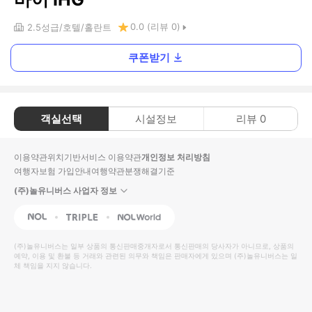
0.0
(리뷰
0
)
2.5
성급
호텔
홀란트
쿠폰받기
객실선택
시설정보
리뷰
0
이용약관
위치기반서비스 이용약관
개인정보 처리방침
여행자보험 가입안내
여행약관
분쟁해결기준
(주)놀유니버스 사업자 정보
NOL
Triple
Interpark Global
(주)놀유니버스
는 일부 상품의 통신판매중개자로서 통신판매의 당사자가 아니므로, 상품의
예약, 이용 및 환불 등 거래와 관련된 의무와 책임은 판매자에게 있으며
(주)놀유니버스
는 일
체 책임을 지지 않습니다.