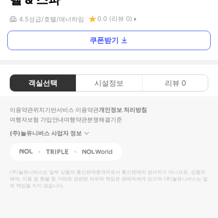
0.0
(리뷰
0
)
4.5
성급
호텔
애너하임
쿠폰받기
객실선택
시설정보
리뷰
0
이용약관
위치기반서비스 이용약관
개인정보 처리방침
여행자보험 가입안내
여행약관
분쟁해결기준
(주)놀유니버스 사업자 정보
NOL
Triple
Interpark Global
(주)놀유니버스
는 일부 상품의 통신판매중개자로서 통신판매의 당사자가 아니므로, 상품의
예약, 이용 및 환불 등 거래와 관련된 의무와 책임은 판매자에게 있으며
(주)놀유니버스
는 일
체 책임을 지지 않습니다.