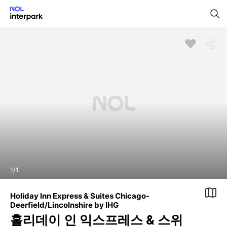
1
/
1
Holiday Inn Express & Suites Chicago-
Deerfield/Lincolnshire by IHG
홀리데이 인 익스프레스 & 스위