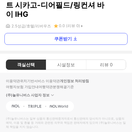
트 시카고-디어필드/링컨셔 바
이 IHG
0.0
(리뷰
0
)
2.5
성급
호텔
리버우즈
쿠폰받기
객실선택
시설정보
리뷰
0
이용약관
위치기반서비스 이용약관
개인정보 처리방침
여행자보험 가입안내
여행약관
분쟁해결기준
(주)놀유니버스 사업자 정보
NOL
Triple
Interpark Global
(주)놀유니버스
는 일부 상품의 통신판매중개자로서 통신판매의 당사자가 아니므로, 상품의
예약, 이용 및 환불 등 거래와 관련된 의무와 책임은 판매자에게 있으며
(주)놀유니버스
는 일
체 책임을 지지 않습니다.