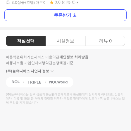
0.0
(리뷰
0
)
3.0
성급
호텔
마우이
쿠폰받기
객실선택
시설정보
리뷰
0
이용약관
위치기반서비스 이용약관
개인정보 처리방침
여행자보험 가입안내
여행약관
분쟁해결기준
(주)놀유니버스 사업자 정보
NOL
Triple
Interpark Global
(주)놀유니버스
는 일부 상품의 통신판매중개자로서 통신판매의 당사자가 아니므로, 상품의
예약, 이용 및 환불 등 거래와 관련된 의무와 책임은 판매자에게 있으며
(주)놀유니버스
는 일
체 책임을 지지 않습니다.