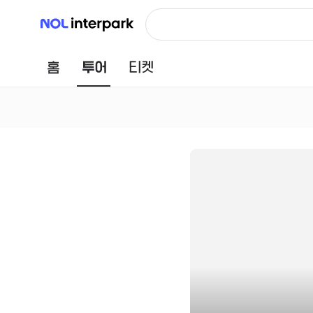
NOL 인터파크
홈
투어
티켓