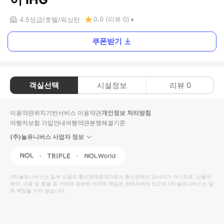
0.0
(리뷰
0
)
4.5
성급
호텔
워싱턴
쿠폰받기
객실선택
시설정보
리뷰
0
이용약관
위치기반서비스 이용약관
개인정보 처리방침
여행자보험 가입안내
여행약관
분쟁해결기준
(주)놀유니버스 사업자 정보
NOL
Triple
Interpark Global
(주)놀유니버스
는 일부 상품의 통신판매중개자로서 통신판매의 당사자가 아니므로, 상품의
예약, 이용 및 환불 등 거래와 관련된 의무와 책임은 판매자에게 있으며
(주)놀유니버스
는 일
체 책임을 지지 않습니다.