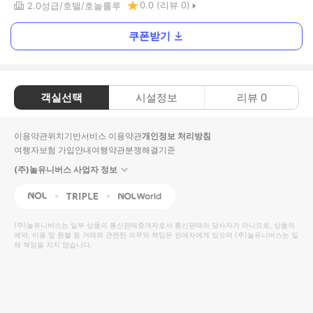
0.0
(리뷰
0
)
2.0
성급
호텔
호놀룰루
쿠폰받기
객실선택
시설정보
리뷰
0
이용약관
위치기반서비스 이용약관
개인정보 처리방침
여행자보험 가입안내
여행약관
분쟁해결기준
(주)놀유니버스 사업자 정보
NOL
Triple
Interpark Global
(주)놀유니버스
는 일부 상품의 통신판매중개자로서 통신판매의 당사자가 아니므로, 상품의
예약, 이용 및 환불 등 거래와 관련된 의무와 책임은 판매자에게 있으며
(주)놀유니버스
는 일
체 책임을 지지 않습니다.