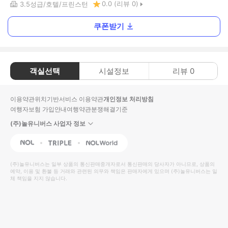
0.0
(리뷰
0
)
3.5
성급
호텔
프린스턴
쿠폰받기
객실선택
시설정보
리뷰
0
이용약관
위치기반서비스 이용약관
개인정보 처리방침
여행자보험 가입안내
여행약관
분쟁해결기준
(주)놀유니버스 사업자 정보
NOL
Triple
Interpark Global
(주)놀유니버스
는 일부 상품의 통신판매중개자로서 통신판매의 당사자가 아니므로, 상품의
예약, 이용 및 환불 등 거래와 관련된 의무와 책임은 판매자에게 있으며
(주)놀유니버스
는 일
체 책임을 지지 않습니다.