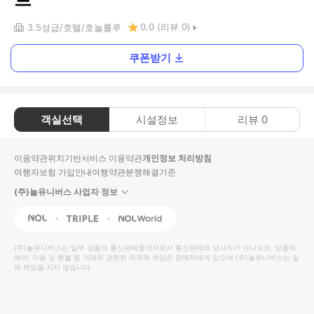
0.0
(리뷰
0
)
3.5
성급
호텔
호놀룰루
쿠폰받기
객실선택
시설정보
리뷰
0
이용약관
위치기반서비스 이용약관
개인정보 처리방침
여행자보험 가입안내
여행약관
분쟁해결기준
(주)놀유니버스 사업자 정보
NOL
Triple
Interpark Global
(주)놀유니버스
는 일부 상품의 통신판매중개자로서 통신판매의 당사자가 아니므로, 상품의
예약, 이용 및 환불 등 거래와 관련된 의무와 책임은 판매자에게 있으며
(주)놀유니버스
는 일
체 책임을 지지 않습니다.