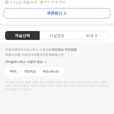
0.0
(리뷰
0
)
4.0
성급
호텔
뉴욕
쿠폰받기
객실선택
시설정보
리뷰
0
이용약관
위치기반서비스 이용약관
개인정보 처리방침
여행자보험 가입안내
여행약관
분쟁해결기준
(주)놀유니버스 사업자 정보
NOL
Triple
Interpark Global
(주)놀유니버스
는 일부 상품의 통신판매중개자로서 통신판매의 당사자가 아니므로, 상품의
예약, 이용 및 환불 등 거래와 관련된 의무와 책임은 판매자에게 있으며
(주)놀유니버스
는 일
체 책임을 지지 않습니다.