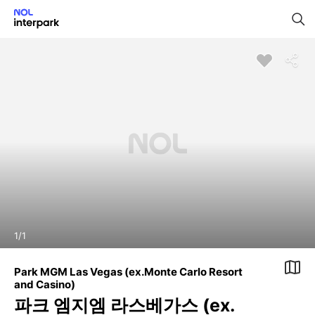
1
/
1
Park MGM Las Vegas (ex.Monte Carlo Resort
and Casino)
파크 엠지엠 라스베가스 (ex.