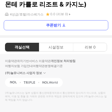
몬테 카를로 리조트 & 카지노)
0.0
(리뷰
0
)
4
성급
호텔
라스베가스
쿠폰받기
객실선택
시설정보
리뷰
0
이용약관
위치기반서비스 이용약관
개인정보 처리방침
여행자보험 가입안내
여행약관
분쟁해결기준
(주)놀유니버스 사업자 정보
NOL
Triple
Interpark Global
(주)놀유니버스
는 일부 상품의 통신판매중개자로서 통신판매의 당사자가 아니므로, 상품의
예약, 이용 및 환불 등 거래와 관련된 의무와 책임은 판매자에게 있으며
(주)놀유니버스
는 일
체 책임을 지지 않습니다.