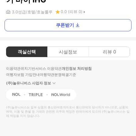
0.0
(리뷰
0
)
3.0
성급
호텔
호놀룰루
쿠폰받기
객실선택
시설정보
리뷰
0
이용약관
위치기반서비스 이용약관
개인정보 처리방침
여행자보험 가입안내
여행약관
분쟁해결기준
(주)놀유니버스 사업자 정보
NOL
Triple
Interpark Global
(주)놀유니버스
는 일부 상품의 통신판매중개자로서 통신판매의 당사자가 아니므로, 상품의
예약, 이용 및 환불 등 거래와 관련된 의무와 책임은 판매자에게 있으며
(주)놀유니버스
는 일
체 책임을 지지 않습니다.