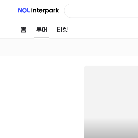
NOL 인터파크
홈
투어
티켓