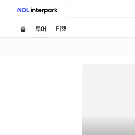
NOL 인터파크
홈
투어
티켓