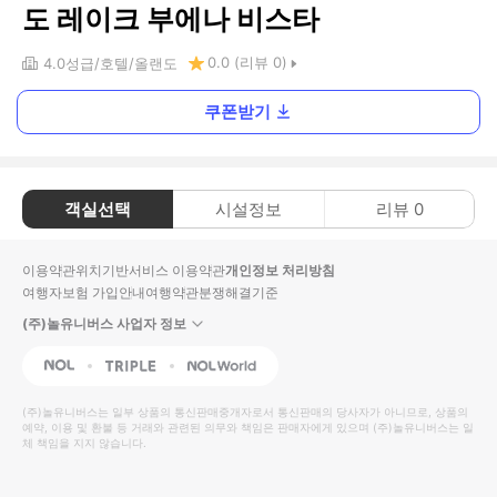
도 레이크 부에나 비스타
0.0
(리뷰
0
)
4.0
성급
호텔
올랜도
쿠폰받기
객실선택
시설정보
리뷰
0
이용약관
위치기반서비스 이용약관
개인정보 처리방침
여행자보험 가입안내
여행약관
분쟁해결기준
(주)놀유니버스 사업자 정보
NOL
Triple
Interpark Global
(주)놀유니버스
는 일부 상품의 통신판매중개자로서 통신판매의 당사자가 아니므로, 상품의
예약, 이용 및 환불 등 거래와 관련된 의무와 책임은 판매자에게 있으며
(주)놀유니버스
는 일
체 책임을 지지 않습니다.