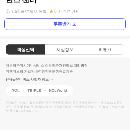
0.0
(리뷰
0
)
3.5
성급
호텔
시애틀
쿠폰받기
객실선택
시설정보
리뷰
0
이용약관
위치기반서비스 이용약관
개인정보 처리방침
여행자보험 가입안내
여행약관
분쟁해결기준
(주)놀유니버스 사업자 정보
NOL
Triple
Interpark Global
(주)놀유니버스
는 일부 상품의 통신판매중개자로서 통신판매의 당사자가 아니므로, 상품의
예약, 이용 및 환불 등 거래와 관련된 의무와 책임은 판매자에게 있으며
(주)놀유니버스
는 일
체 책임을 지지 않습니다.