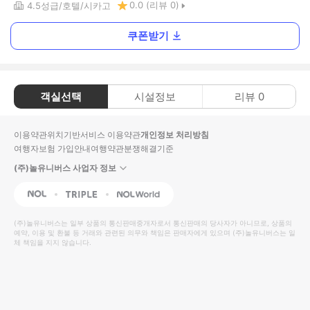
0.0
(리뷰
0
)
4.5
성급
호텔
시카고
쿠폰받기
객실선택
시설정보
리뷰
0
이용약관
위치기반서비스 이용약관
개인정보 처리방침
여행자보험 가입안내
여행약관
분쟁해결기준
(주)놀유니버스 사업자 정보
NOL
Triple
Interpark Global
(주)놀유니버스
는 일부 상품의 통신판매중개자로서 통신판매의 당사자가 아니므로, 상품의
예약, 이용 및 환불 등 거래와 관련된 의무와 책임은 판매자에게 있으며
(주)놀유니버스
는 일
체 책임을 지지 않습니다.