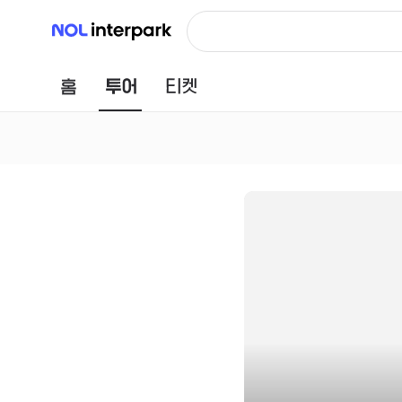
NOL 인터파크
홈
투어
티켓