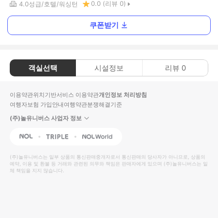
0.0
(리뷰
0
)
4.0
성급
호텔
워싱턴
쿠폰받기
객실선택
시설정보
리뷰
0
이용약관
위치기반서비스 이용약관
개인정보 처리방침
여행자보험 가입안내
여행약관
분쟁해결기준
(주)놀유니버스 사업자 정보
NOL
Triple
Interpark Global
(주)놀유니버스
는 일부 상품의 통신판매중개자로서 통신판매의 당사자가 아니므로, 상품의
예약, 이용 및 환불 등 거래와 관련된 의무와 책임은 판매자에게 있으며
(주)놀유니버스
는 일
체 책임을 지지 않습니다.