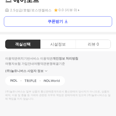
0.0
(리뷰
0
)
2.5
성급
호텔
로스앤젤레스
쿠폰받기
객실선택
시설정보
리뷰
0
이용약관
위치기반서비스 이용약관
개인정보 처리방침
여행자보험 가입안내
여행약관
분쟁해결기준
(주)놀유니버스 사업자 정보
NOL
Triple
Interpark Global
(주)놀유니버스
는 일부 상품의 통신판매중개자로서 통신판매의 당사자가 아니므로, 상품의
예약, 이용 및 환불 등 거래와 관련된 의무와 책임은 판매자에게 있으며
(주)놀유니버스
는 일
체 책임을 지지 않습니다.