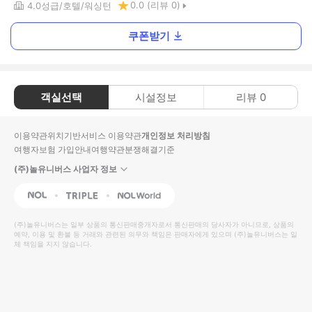
0.0
(리뷰
0
)
4.0
성급
호텔
워싱턴
쿠폰받기
객실선택
시설정보
리뷰
0
이용약관
위치기반서비스 이용약관
개인정보 처리방침
여행자보험 가입안내
여행약관
분쟁해결기준
(주)놀유니버스 사업자 정보
NOL
Triple
Interpark Global
(주)놀유니버스
는 일부 상품의 통신판매중개자로서 통신판매의 당사자가 아니므로, 상품의
예약, 이용 및 환불 등 거래와 관련된 의무와 책임은 판매자에게 있으며
(주)놀유니버스
는 일
체 책임을 지지 않습니다.