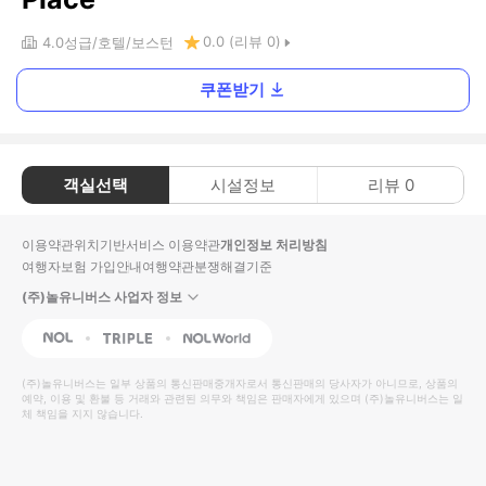
0.0
(리뷰
0
)
4.0
성급
호텔
보스턴
쿠폰받기
객실선택
시설정보
리뷰
0
이용약관
위치기반서비스 이용약관
개인정보 처리방침
여행자보험 가입안내
여행약관
분쟁해결기준
(주)놀유니버스 사업자 정보
NOL
Triple
Interpark Global
(주)놀유니버스
는 일부 상품의 통신판매중개자로서 통신판매의 당사자가 아니므로, 상품의
예약, 이용 및 환불 등 거래와 관련된 의무와 책임은 판매자에게 있으며
(주)놀유니버스
는 일
체 책임을 지지 않습니다.