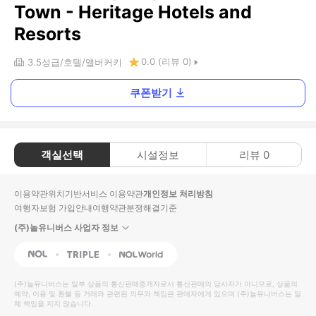
Town - Heritage Hotels and
Resorts
0.0
(리뷰
0
)
3.5
성급
호텔
앨버커키
쿠폰받기
객실선택
시설정보
리뷰
0
이용약관
위치기반서비스 이용약관
개인정보 처리방침
여행자보험 가입안내
여행약관
분쟁해결기준
(주)놀유니버스 사업자 정보
NOL
Triple
Interpark Global
(주)놀유니버스
는 일부 상품의 통신판매중개자로서 통신판매의 당사자가 아니므로, 상품의
예약, 이용 및 환불 등 거래와 관련된 의무와 책임은 판매자에게 있으며
(주)놀유니버스
는 일
체 책임을 지지 않습니다.