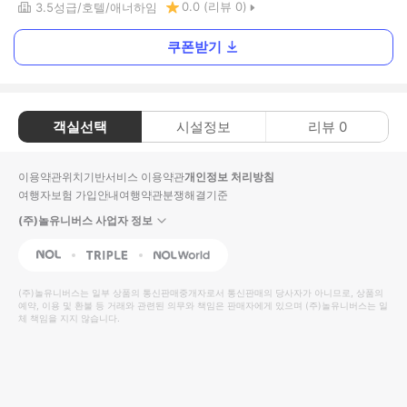
0.0
(리뷰
0
)
3.5
성급
호텔
애너하임
쿠폰받기
객실선택
시설정보
리뷰
0
이용약관
위치기반서비스 이용약관
개인정보 처리방침
여행자보험 가입안내
여행약관
분쟁해결기준
(주)놀유니버스 사업자 정보
NOL
Triple
Interpark Global
(주)놀유니버스
는 일부 상품의 통신판매중개자로서 통신판매의 당사자가 아니므로, 상품의
예약, 이용 및 환불 등 거래와 관련된 의무와 책임은 판매자에게 있으며
(주)놀유니버스
는 일
체 책임을 지지 않습니다.