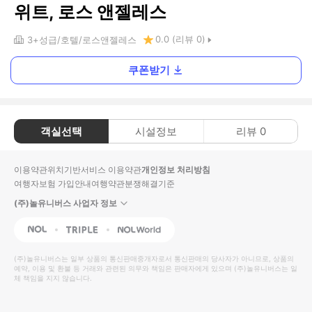
위트, 로스 앤젤레스
0.0
(리뷰
0
)
3+
성급
호텔
로스앤젤레스
쿠폰받기
객실선택
시설정보
리뷰
0
이용약관
위치기반서비스 이용약관
개인정보 처리방침
여행자보험 가입안내
여행약관
분쟁해결기준
(주)놀유니버스 사업자 정보
NOL
Triple
Interpark Global
(주)놀유니버스
는 일부 상품의 통신판매중개자로서 통신판매의 당사자가 아니므로, 상품의
예약, 이용 및 환불 등 거래와 관련된 의무와 책임은 판매자에게 있으며
(주)놀유니버스
는 일
체 책임을 지지 않습니다.