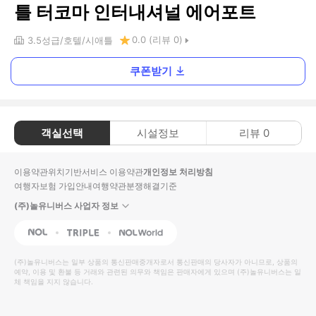
틀 터코마 인터내셔널 에어포트
0.0
(리뷰
0
)
3.5
성급
호텔
시애틀
쿠폰받기
객실선택
시설정보
리뷰
0
이용약관
위치기반서비스 이용약관
개인정보 처리방침
여행자보험 가입안내
여행약관
분쟁해결기준
(주)놀유니버스 사업자 정보
NOL
Triple
Interpark Global
(주)놀유니버스
는 일부 상품의 통신판매중개자로서 통신판매의 당사자가 아니므로, 상품의
예약, 이용 및 환불 등 거래와 관련된 의무와 책임은 판매자에게 있으며
(주)놀유니버스
는 일
체 책임을 지지 않습니다.