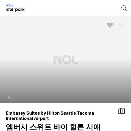
1
/
1
Embassy Suites by Hilton Seattle Tacoma
International Airport
엠버시 스위트 바이 힐튼 시애