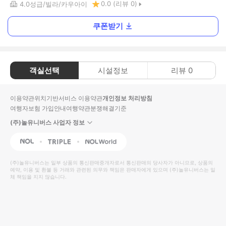
0.0
(리뷰
0
)
4.0
성급
빌라
카우아이
쿠폰받기
객실선택
시설정보
리뷰
0
이용약관
위치기반서비스 이용약관
개인정보 처리방침
여행자보험 가입안내
여행약관
분쟁해결기준
(주)놀유니버스 사업자 정보
NOL
Triple
Interpark Global
(주)놀유니버스
는 일부 상품의 통신판매중개자로서 통신판매의 당사자가 아니므로, 상품의
예약, 이용 및 환불 등 거래와 관련된 의무와 책임은 판매자에게 있으며
(주)놀유니버스
는 일
체 책임을 지지 않습니다.