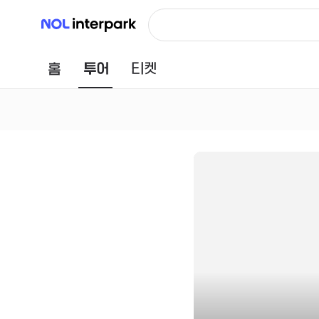
NOL 인터파크
홈
투어
티켓