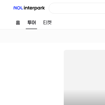
NOL 인터파크
홈
투어
티켓