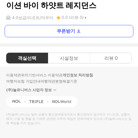
이션 바이 하얏트 레지던스
0.0
(리뷰
0
)
4.0
성급
리조트
마우이
쿠폰받기
객실선택
시설정보
리뷰
0
이용약관
위치기반서비스 이용약관
개인정보 처리방침
여행자보험 가입안내
여행약관
분쟁해결기준
(주)놀유니버스 사업자 정보
NOL
Triple
Interpark Global
(주)놀유니버스
는 일부 상품의 통신판매중개자로서 통신판매의 당사자가 아니므로, 상품의
예약, 이용 및 환불 등 거래와 관련된 의무와 책임은 판매자에게 있으며
(주)놀유니버스
는 일
체 책임을 지지 않습니다.