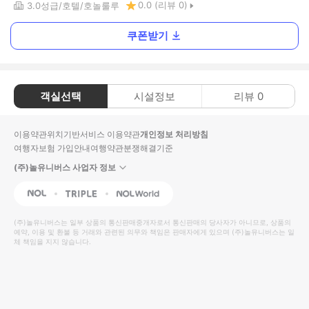
0.0
(리뷰
0
)
3.0
성급
호텔
호놀룰루
쿠폰받기
객실선택
시설정보
리뷰
0
이용약관
위치기반서비스 이용약관
개인정보 처리방침
여행자보험 가입안내
여행약관
분쟁해결기준
(주)놀유니버스 사업자 정보
NOL
Triple
Interpark Global
(주)놀유니버스
는 일부 상품의 통신판매중개자로서 통신판매의 당사자가 아니므로, 상품의
예약, 이용 및 환불 등 거래와 관련된 의무와 책임은 판매자에게 있으며
(주)놀유니버스
는 일
체 책임을 지지 않습니다.