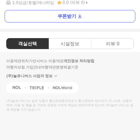
0.0
(리뷰
0
)
2.0
성급
호텔
애너하임
쿠폰받기
객실선택
시설정보
리뷰
0
이용약관
위치기반서비스 이용약관
개인정보 처리방침
여행자보험 가입안내
여행약관
분쟁해결기준
(주)놀유니버스 사업자 정보
NOL
Triple
Interpark Global
(주)놀유니버스
는 일부 상품의 통신판매중개자로서 통신판매의 당사자가 아니므로, 상품의
예약, 이용 및 환불 등 거래와 관련된 의무와 책임은 판매자에게 있으며
(주)놀유니버스
는 일
체 책임을 지지 않습니다.