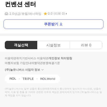
컨벤션 센터
0.0
(리뷰
0
)
2.0
성급
호텔
애너하임
쿠폰받기
객실선택
시설정보
리뷰
0
이용약관
위치기반서비스 이용약관
개인정보 처리방침
여행자보험 가입안내
여행약관
분쟁해결기준
(주)놀유니버스 사업자 정보
NOL
Triple
Interpark Global
(주)놀유니버스
는 일부 상품의 통신판매중개자로서 통신판매의 당사자가 아니므로, 상품의
예약, 이용 및 환불 등 거래와 관련된 의무와 책임은 판매자에게 있으며
(주)놀유니버스
는 일
체 책임을 지지 않습니다.