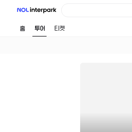
NOL 인터파크
홈
투어
티켓