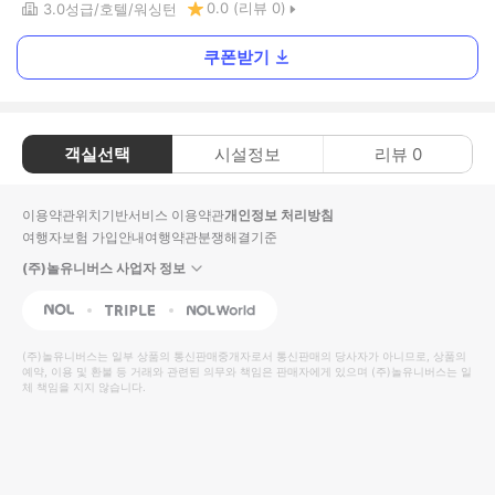
0.0
(리뷰
0
)
3.0
성급
호텔
워싱턴
쿠폰받기
객실선택
시설정보
리뷰
0
이용약관
위치기반서비스 이용약관
개인정보 처리방침
여행자보험 가입안내
여행약관
분쟁해결기준
(주)놀유니버스 사업자 정보
NOL
Triple
Interpark Global
(주)놀유니버스
는 일부 상품의 통신판매중개자로서 통신판매의 당사자가 아니므로, 상품의
예약, 이용 및 환불 등 거래와 관련된 의무와 책임은 판매자에게 있으며
(주)놀유니버스
는 일
체 책임을 지지 않습니다.